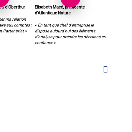
PDG d’Oberthur
Elisabeth Macé, présidente
Jokin Arrasat
d’Atlantique Nature
chez Sanei A
er ma relation
re aux comptes :
« En tant que chef d’entreprise je
« Avoir un pa
et Partenariat »
dispose aujourd’hui des éléments
avec une com
d’analyse pour prendre les décisions en
transparente, 
confiance »
nécessaire ! »