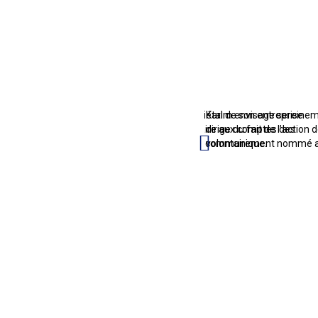
tous ses partenaires grâce à la
Jacques a renforcé l’engagement sociétal de son entreprise
Karim envisage sereinement
re aux comptes dont elle a
avec la certification par son commissaire aux comptes des
dirige du fait de l’actio
andat.
critères extra-financiers sur lesquels il communique.
volontairement nommé ave
COMME EUX, ABORDEZ L’A