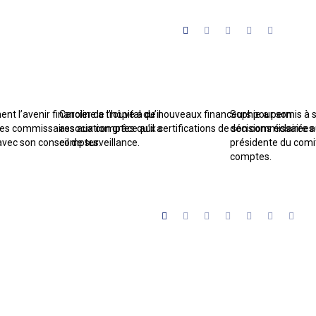
 l’avenir financier de l’hôpital qu’il
Caroline a trouvé a de nouveaux financeurs pour son
Sophie a permis à s
n des commissaires aux comptes qu’il a
association grâce aux certifications de son commissaire 
décisions éclairées 
c son conseil de surveillance.
comptes.
présidente du comi
comptes.
VENIR EN CONFIANCE AVEC LES COMMISSAIRES AUX